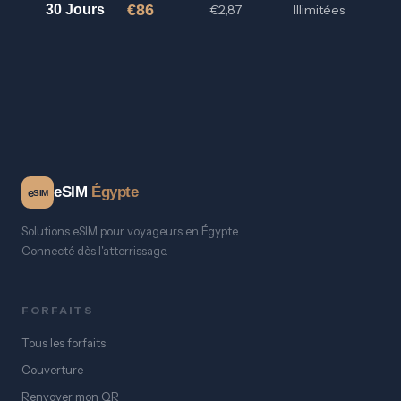
€86
30 Jours
€2,87
Illimitées
eSIM
Égypte
e
SIM
Solutions eSIM pour voyageurs en Égypte.
Connecté dès l'atterrissage.
FORFAITS
Tous les forfaits
Couverture
Renvoyer mon QR