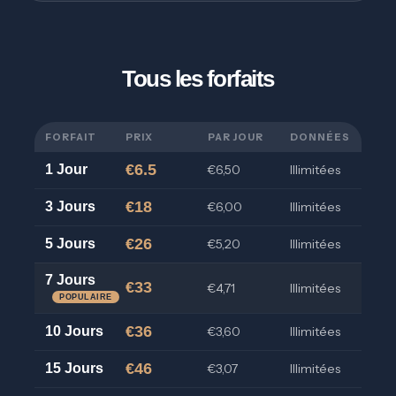
Tous les forfaits
FORFAIT
PRIX
PAR JOUR
DONNÉES
€6.5
1 Jour
€6,50
Illimitées
€18
3 Jours
€6,00
Illimitées
€26
5 Jours
€5,20
Illimitées
7 Jours
€33
€4,71
Illimitées
POPULAIRE
€36
10 Jours
€3,60
Illimitées
€46
15 Jours
€3,07
Illimitées