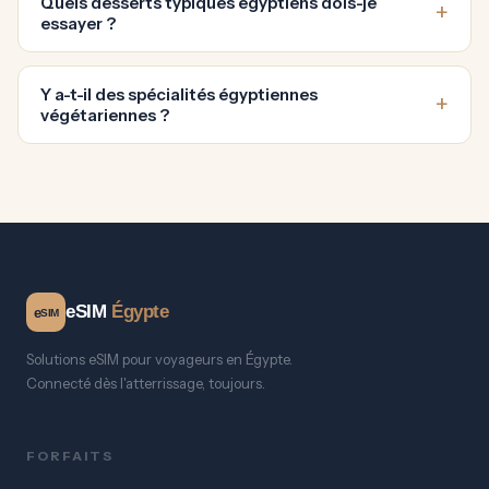
Quels desserts typiques égyptiens dois-je
essayer ?
Y a-t-il des spécialités égyptiennes
végétariennes ?
eSIM
Égypte
e
SIM
Solutions eSIM pour voyageurs en Égypte.
Connecté dès l'atterrissage, toujours.
FORFAITS