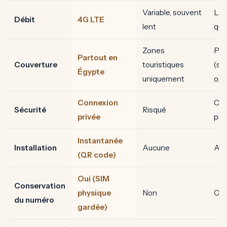
Variable, souvent
Lim
Débit
4G LTE
lent
quo
Zones
Par
Partout en
Couverture
touristiques
(se
Égypte
uniquement
opé
Connexion
Con
Sécurité
Risqué
privée
pri
Instantanée
Installation
Aucune
Aut
(QR code)
Oui (SIM
Conservation
physique
Non
Oui
du numéro
gardée)